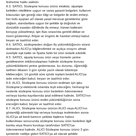
feshetme hakkı saklıdır.
9.3. SATICI, Sözleşme konusu ürünü eksiksiz, siparişte
belirtilen niteliklere uygun ve varsa garanti belgeleri, kullanım
kılavuzları işin gereği olan bilgi ve belgeler ile teslim etmeyi,
her türlü ayıptan arî olarak yasal mevzuat gereklerine göre
sağlam, standartlara uygun bir şekilde işi doğruluk ve
dürüstlük esasları dâhilinde ifa etmeyi, hizmet kalitesini
koruyup yükseltmeyi, işin ifası sırasında gerekli dikkat ve
özeni göstermeyi, ihtiyat ve öngörü ile hareket etmeyi kabul,
beyan ve taahhüt eder.
9.4. SATICI, sözleşmeden doğan ifa yükümlülüğünün süresi
dolmadan ALICI’yı bilgilendirmek ve açıkça onayını almak
suretiyle eşit kalite ve fiyatta farklı bir ürün tedarik edebilir.
9.5. SATICI, sipariş konusu ürün veya hizmetin yerine
getirilmesinin imkânsızlaşması halinde sözleşme konusu
yükümlülüklerini yerine getiremezse, bu durumu, öğrendiği
tarihten itibaren 3 gün içinde yazılı olarak tüketiciye
bildireceğini, 14 günlük süre içinde toplam bedeli ALICI’ya
iade edeceğini kabul, beyan ve taahhüt eder.
9.6. ALICI, Sözleşme konusu ürünün teslimatı için işbu
Sözleşme’yi elektronik ortamda teyit edeceğini, herhangi bir
nedenle sözleşme konusu ürün bedelinin ödenmemesi
ve/veya banka kayıtlarında iptal edilmesi halinde, SATICI’nın
sözleşme konusu ürünü teslim yükümlülüğünün sona
ereceğini kabul, beyan ve taahhüt eder.
9.7. ALICI, Sözleşme konusu ürünün ALICI veya ALICI’nın
gösterdiği adresteki kişi ve/veya kuruluşa tesliminden sonra
ALICI'ya ait kredi kartının yetkisiz kişilerce haksız
kullanılması sonucunda sözleşme konusu ürün bedelinin ilgili
banka veya finans kuruluşu tarafından SATICI'ya
ödenmemesi halinde, ALICI Sözleşme konusu ürünü 3 gün
içerisinde nakliye gideri SATICI’ya ait olacak şekilde