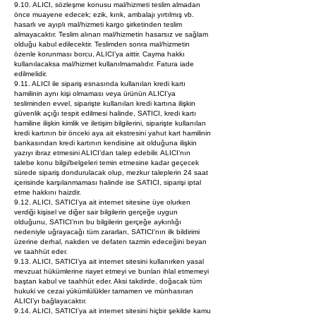
9.10. ALICI, sözleşme konusu mal/hizmeti teslim almadan
önce muayene edecek; ezik, kırık, ambalajı yırtılmış vb.
hasarlı ve ayıplı mal/hizmeti kargo şirketinden teslim
almayacaktır. Teslim alınan mal/hizmetin hasarsız ve sağlam
olduğu kabul edilecektir. Teslimden sonra mal/hizmetin
özenle korunması borcu, ALICI’ya aittir. Cayma hakkı
kullanılacaksa mal/hizmet kullanılmamalıdır. Fatura iade
edilmelidir.
9.11. ALICI ile sipariş esnasında kullanılan kredi kartı
hamilinin aynı kişi olmaması veya ürünün ALICI’ya
tesliminden evvel, siparişte kullanılan kredi kartına ilişkin
güvenlik açığı tespit edilmesi halinde, SATICI, kredi kartı
hamiline ilişkin kimlik ve iletişim bilgilerini, siparişte kullanılan
kredi kartının bir önceki aya ait ekstresini yahut kart hamilinin
bankasından kredi kartının kendisine ait olduğuna ilişkin
yazıyı ibraz etmesini ALICI’dan talep edebilir. ALICI’nın
talebe konu bilgi/belgeleri temin etmesine kadar geçecek
sürede sipariş dondurulacak olup, mezkur taleplerin 24 saat
içerisinde karşılanmaması halinde ise SATICI, siparişi iptal
etme hakkını haizdir.
9.12. ALICI, SATICI’ya ait internet sitesine üye olurken
verdiği kişisel ve diğer sair bilgilerin gerçeğe uygun
olduğunu, SATICI’nın bu bilgilerin gerçeğe aykırılığı
nedeniyle uğrayacağı tüm zararları, SATICI’nın ilk bildirimi
üzerine derhal, nakden ve defaten tazmin edeceğini beyan
ve taahhüt eder.
9.13. ALICI, SATICI’ya ait internet sitesini kullanırken yasal
mevzuat hükümlerine riayet etmeyi ve bunları ihlal etmemeyi
baştan kabul ve taahhüt eder. Aksi takdirde, doğacak tüm
hukuki ve cezai yükümlülükler tamamen ve münhasıran
ALICI’yı bağlayacaktır.
9.14. ALICI, SATICI’ya ait internet sitesini hiçbir şekilde kamu