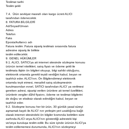
Teslimat tarihi
Teslim şekli
7.4. Ürün sevkiyat masrafı olan kargo ücreti ALICI
tarafından ödenecektir.
8. FATURA BİLGİLERİ
Ad/Soyad/Unvan
Adres
Telefon
Faks
Eposta/kullanıcı adı
Fatura teslim :Fatura sipariş teslimatı sırasında fatura
adresine sipariş ile birlikte
teslim edilecektir.
9. GENEL HÜKÜMLER
9.1. ALICI, SATICI’ya ait internet sitesinde sözleşme konusu
ürünün temel nitelikleri, satış fiyatı ve ödeme şekli ile
teslimata ilişkin ön bilgileri okuyup, bilgi sahibi olduğunu,
elektronik ortamda gerekli teyidi verdiğini kabul, beyan ve
taahhüt eder. ALICI’nın; Ön Bilgilendirmeyi elektronik
ortamda teyit etmesi, mesafeli satış sözleşmesinin
kurulmasından evvel, SATICI tarafından ALICI' ya verilmesi
gereken adresi, siparişi verilen ürünlere ait temel özellikleri,
ürünlerin vergiler dâhil fiyatını, ödeme ve teslimat bilgilerini
de doğru ve eksiksiz olarak edindiğini kabul, beyan ve
taahhüt eder.
9.2. Sözleşme konusu her bir ürün, 30 günlük yasal süreyi
aşmamak kaydı ile ALICI' nın yerleşim yeri uzaklığına bağlı
olarak internet sitesindeki ön bilgiler kısmında belirtilen süre
zarfında ALICI veya ALICI’nın gösterdiği adresteki kişi
ve/veya kuruluşa teslim edilir. Bu süre içinde ürünün ALICI’ya
teslim edilememesi durumunda, ALICI’nın sözleşmeyi