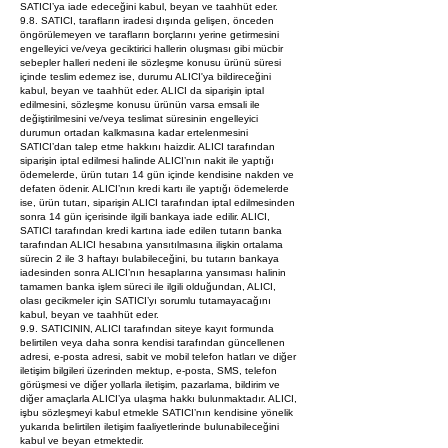
SATICI’ya iade edeceğini kabul, beyan ve taahhüt eder.
9.8. SATICI, tarafların iradesi dışında gelişen, önceden
öngörülemeyen ve tarafların borçlarını yerine getirmesini
engelleyici ve/veya geciktirici hallerin oluşması gibi mücbir
sebepler halleri nedeni ile sözleşme konusu ürünü süresi
içinde teslim edemez ise, durumu ALICI'ya bildireceğini
kabul, beyan ve taahhüt eder. ALICI da siparişin iptal
edilmesini, sözleşme konusu ürünün varsa emsali ile
değiştirilmesini ve/veya teslimat süresinin engelleyici
durumun ortadan kalkmasına kadar ertelenmesini
SATICI’dan talep etme hakkını haizdir. ALICI tarafından
siparişin iptal edilmesi halinde ALICI’nın nakit ile yaptığı
ödemelerde, ürün tutarı 14 gün içinde kendisine nakden ve
defaten ödenir. ALICI’nın kredi kartı ile yaptığı ödemelerde
ise, ürün tutarı, siparişin ALICI tarafından iptal edilmesinden
sonra 14 gün içerisinde ilgili bankaya iade edilir. ALICI,
SATICI tarafından kredi kartına iade edilen tutarın banka
tarafından ALICI hesabına yansıtılmasına ilişkin ortalama
sürecin 2 ile 3 haftayı bulabileceğini, bu tutarın bankaya
iadesinden sonra ALICI’nın hesaplarına yansıması halinin
tamamen banka işlem süreci ile ilgili olduğundan, ALICI,
olası gecikmeler için SATICI’yı sorumlu tutamayacağını
kabul, beyan ve taahhüt eder.
9.9. SATICININ, ALICI tarafından siteye kayıt formunda
belirtilen veya daha sonra kendisi tarafından güncellenen
adresi, e-posta adresi, sabit ve mobil telefon hatları ve diğer
iletişim bilgileri üzerinden mektup, e-posta, SMS, telefon
görüşmesi ve diğer yollarla iletişim, pazarlama, bildirim ve
diğer amaçlarla ALICI’ya ulaşma hakkı bulunmaktadır. ALICI,
işbu sözleşmeyi kabul etmekle SATICI’nın kendisine yönelik
yukarıda belirtilen iletişim faaliyetlerinde bulunabileceğini
kabul ve beyan etmektedir.