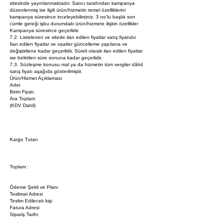
sitesinde yayınlanmaktadır. Satıcı tarafından kampanya
düzenlenmiş ise ilgili ürün/hizmetin temel özelliklerini
kampanya süresince inceleyebilirsiniz. 3 no’lu başlık son
cümle gereği işbu durumdaki ürün/hizmete ilişkin özellikler
Kampanya süresince geçerlidir.
7.2. Listelenen ve sitede ilan edilen fiyatlar satış fiyatıdır.
İlan edilen fiyatlar ve vaatler güncelleme yapılana ve
değiştirilene kadar geçerlidir. Süreli olarak ilan edilen fiyatlar
ise belirtilen süre sonuna kadar geçerlidir.
7.3. Sözleşme konusu mal ya da hizmetin tüm vergiler dâhil
satış fiyatı aşağıda gösterilmiştir.
Ürün/Hizmet Açıklaması
Adet
Birim Fiyatı
Ara Toplam
(KDV Dahil)
Kargo Tutarı
Toplam :
Ödeme Şekli ve Planı
Teslimat Adresi
Teslim Edilecek kişi
Fatura Adresi
Sipariş Tarihi