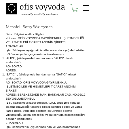
ofis voyvoda
community, creativity, workspace
Mesafeli Satış Sözleşmesi
Satıcı Bilgileri ve Alıcı Bilgileri
- Ünvan: OFİS VOYVODA GAYRİMENKUL İŞLETMECİLİĞİ
VE HİZMETLERİ TİCARET ANONİM ŞİRKETİ
1.TARAFLAR
İşbu Sözleşme aşağıdaki taraflar arasında aşağıda belirtilen
hüküm ve şartlar çerçevesinde imzalanmıştır.
‘ALICI’ ; (sözleşmede bundan sonra "ALICI" olarak
anılacaktır)
AD- SOYAD:
ADRES:
‘SATICI’ ; (sözleşmede bundan sonra "SATICI" olarak
anılacaktır)
AD- SOYAD: OFİS VOYVODA GAYRİMENKUL
İŞLETMECİLİĞİ VE HİZMETLERİ TİCARET ANONİM
ŞİRKETİ
ADRES: BEREKETZADE MAH. BANKALAR CAD. NO:26/12
BEYOĞLU/İSTANBUL
İş bu sözleşmeyi kabul etmekle ALICI, sözleşme konusu
siparişi onayladığı takdirde sipariş konusu bedeli ve varsa
kargo ücreti, vergi gibi belirtilen ek ücretleri ödeme
yükümlülüğü altına gireceğini ve bu konuda bilgilendirildiğini
peşinen kabul eder.
2.TANIMLAR
İşbu sözleşmenin uygulanmasında ve yorumlanmasında