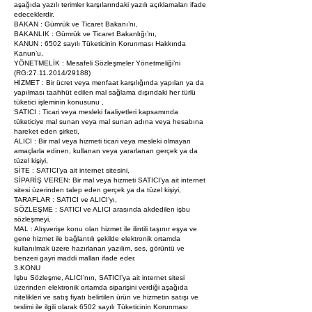
aşağıda yazılı terimler karşılarındaki yazılı açıklamaları ifade
edeceklerdir.
BAKAN : Gümrük ve Ticaret Bakanı’nı,
BAKANLIK : Gümrük ve Ticaret Bakanlığı’nı,
KANUN : 6502 sayılı Tüketicinin Korunması Hakkında
Kanun’u,
YÖNETMELİK : Mesafeli Sözleşmeler Yönetmeliği’ni
(RG:
27.11.2014
/29188)
HİZMET : Bir ücret veya menfaat karşılığında yapılan ya da
yapılması taahhüt edilen mal sağlama dışındaki her türlü
tüketici işleminin konusunu ,
SATICI : Ticari veya mesleki faaliyetleri kapsamında
tüketiciye mal sunan veya mal sunan adına veya hesabına
hareket eden şirketi,
ALICI : Bir mal veya hizmeti ticari veya mesleki olmayan
amaçlarla edinen, kullanan veya yararlanan gerçek ya da
tüzel kişiyi,
SİTE : SATICI’ya ait internet sitesini,
SİPARİŞ VEREN: Bir mal veya hizmeti SATICI’ya ait internet
sitesi üzerinden talep eden gerçek ya da tüzel kişiyi,
TARAFLAR : SATICI ve ALICI’yı,
SÖZLEŞME : SATICI ve ALICI arasında akdedilen işbu
sözleşmeyi,
MAL : Alışverişe konu olan hizmet ile ilintili taşınır eşya ve
gene hizmet ile bağlantılı şekilde elektronik ortamda
kullanılmak üzere hazırlanan yazılım, ses, görüntü ve
benzeri gayri maddi malları ifade eder.
3.KONU
İşbu Sözleşme, ALICI’nın, SATICI’ya ait internet sitesi
üzerinden elektronik ortamda siparişini verdiği aşağıda
nitelikleri ve satış fiyatı belirtilen ürün ve hizmetin satışı ve
teslimi ile ilgili olarak 6502 sayılı Tüketicinin Korunması