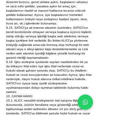
düzenini bozucu, genel ahlaka aykırı, başkalarını rahatsız
ve taciz edici şekilde, yasalara aykırı bir amaç için,
başkalarının maddi ve manevi haklarına tecavüz edecek
şekilde kullanamaz. Ayrıca, üye başkalarının hizmetleri
kullanmasını önleyici veya zorlaştırıcı faaliyet (spam, virus,
truva atı, vb.) işlemlerde bulunamaz.
9.15. SATICI’ya ait internet sitesinin üzerinden, SATICI’nın
kendi kontrolünde olmayan ve/veya başkaca üçüncü kişilerin
sahip olduğu ve/veya işlettiği başka web sitelerine ve/veya
başka içeriklere link verilebilir. Bu linkler ALICI’ya yönlenme
kolaylığı sağlamak amacıyla konmuş olup herhangi bir web
sitesini veya o siteyi işleten kişiyi desteklememekte ve Link
verilen web sitesinin içerdiği bilgilere yönelik herhangi bir
garanti niteliği taşımamaktadır.
9.16. İşbu sözleşme içerisinde sayılan maddelerden bir ya
da birkaçını ihlal eden üye işbu ihlal nedeniyle cezai ve
hukuki olarak şahsen sorumlu olup, SATICI’yı bu ihlallerin
hukuki ve cezai sonuçlarından ari tutacaktır. Ayrıca; işbu ihlal
nedeniyle, olayın hukuk alanına intikal ettirilmesi halinde,
SATICI’nın üyeye karşı üyelik sözleşmesine
uyulmamasından dolayı tazminat talebinde bulunma hakkı
saklıdır.
10. CAYMA HAKKI
10.1. ALICI; mesafeli sözleşmenin mal satışına ilişkin olması
durumunda, ürünün kendisine veya gösterdiği adresteki
kişi/kuruluşa teslim tarihinden itibaren 14 (on dört) gün
içerisinde, SATICI’ya bildirmek şartıyla hiçbir hukuki ve cezai
sorumluluk üstlenmeksizin ve hiçbir gerekçe göstermeksizin
malı reddederek sözleşmeden cayma hakkını kullanabilir.
Hizmet sunumuna ilişkin mesafeli sözleşmelerde ise, bu süre
sözleşmenin imzalandığı tarihten itibaren başlar. Cayma
hakkı süresi sona ermeden önce, tüketicinin onayı ile