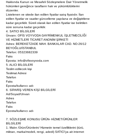
Hakkında Kanun ve Mesafeli Sözleşmelere Dair Yönetmelik
hükümleri gereğince tarafların hak ve yükümlülüklerini
düzenler.
Listelenen ve sitede ilan edilen fiyatlar satış fiyatıdır. İlan
edilen fiyatlar ve vaatler güncelleme yapılana ve değiştirilene
kadar geçerlidir. Süreli olarak ilan edilen fiyatlar ise belirtilen
süre sonuna kadar geçerlidir.
4. SATICI BİLGİLERİ
Ünvanı: OFİS VOYVODA GAYRİMENKUL İŞLETMECİLİĞİ
VE HİZMETLERİ TİCARET ANONİM ŞİRKETİ
Adres: BEREKETZADE MAH. BANKALAR CAD. NO:26/12
BEYOĞLU/İSTANBUL
Telefon: 05323682339
Faks
Eposta: info@ofisvoyvoda.com
5. ALICI BİLGİLERİ
Teslim edilecek kişi
Teslimat Adresi
Telefon
Faks
Eposta/kullanıcı adı
6. SİPARİŞ VEREN KİŞİ BİLGİLERİ
Ad/Soyad/Unvan
Adres
Telefon
Faks
Eposta/kullanıcı adı
7. SÖZLEŞME KONUSU ÜRÜN- HİZMET/ÜRÜNLER
BİLGİLERİ
1. Malın /Ürün/Ürünlerin/ Hizmetin temel özelliklerini (türü,
miktarı, marka/modeli, rengi, adedi) SATICI’ya ait internet