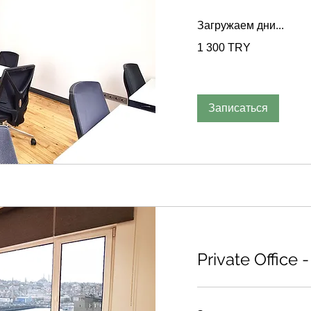
Загружаем дни...
1 300
1 300 TRY
турецких
лир
Записаться
Private Office 