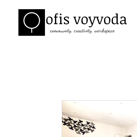
ofis voyvoda
community, creativity, workspace