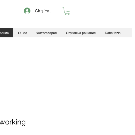
Giriş Yap
вание
О нас
Фотогалерея
Офисные решения
Daha fazla
oworking