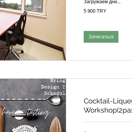
Загружаем дни...
5 900
5 900 TRY
турецких
лир
Записаться
Cocktail-Lique
Workshop(2pa