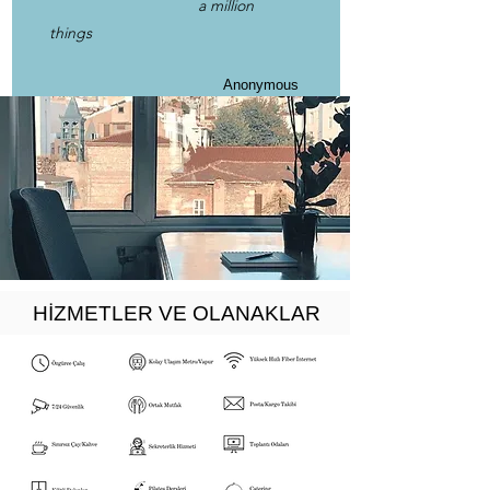
a million
things
Anonymous
HİZMETLER VE OLANAKLAR